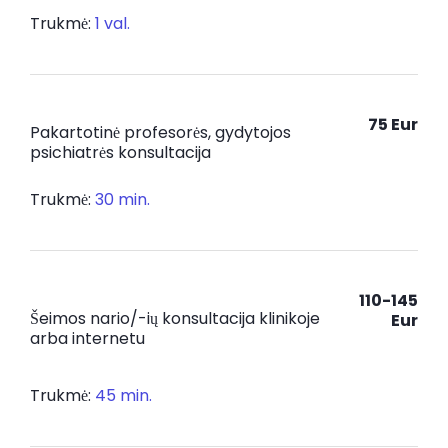
Trukmė:
1 val.
75 Eur
Pakartotinė profesorės, gydytojos
psichiatrės konsultacija
Trukmė:
30 min.
110-145
Šeimos nario/-ių konsultacija klinikoje
Eur
arba internetu
Trukmė:
45 min.