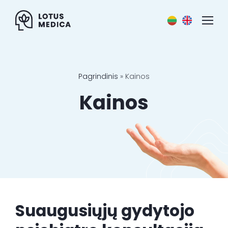
Skip
to
content
Specialistai
Pagrindinis
»
Kainos
Paslaugos
Kainos
Kainos
Straipsniai
Naujienos
Kontaktai
Suaugusiųjų gydytojo