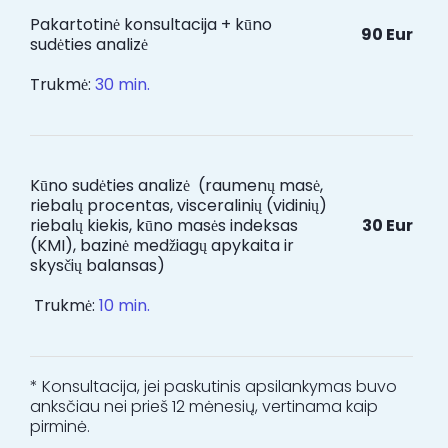
Pakartotinė konsultacija + kūno
90 Eur
sudėties analizė
Trukmė:
30 min.
Kūno sudėties analizė (raumenų masė,
riebalų procentas, visceralinių (vidinių)
riebalų kiekis, kūno masės indeksas
30 Eur
(KMI), bazinė medžiagų apykaita ir
skysčių balansas)
Trukmė:
10 min.
* Konsultacija, jei paskutinis apsilankymas buvo
anksčiau nei prieš 12 mėnesių, vertinama kaip
pirminė.