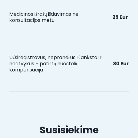
Medicinos išrašų išdavimas ne
25 Eur
konsultacijos metu
Užsiregistravus, nepranešus iš anksto ir
neatvykus – patirtų nuostolių
30 Eur
kompensacija
Susisiekime