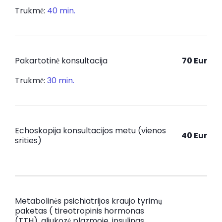
Trukmė:
4
0 min.
Pakartotinė konsultacija
70 Eur
Trukmė:
30 min.
Echoskopija konsultacijos metu (vienos
40 E
ur
srities)
Metabolinės psichiatrijos kraujo tyrimų
paketas ( tireotropinis hormonas
(TTH), gliukozė plazmoje, insulinas,