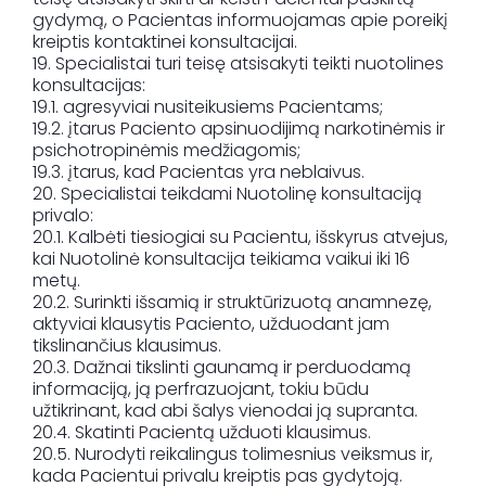
gydymą, o Pacientas informuojamas apie poreikį
kreiptis kontaktinei konsultacijai.
19. Specialistai turi teisę atsisakyti teikti nuotolines
konsultacijas:
19.1. agresyviai nusiteikusiems Pacientams;
19.2. įtarus Paciento apsinuodijimą narkotinėmis ir
psichotropinėmis medžiagomis;
19.3. įtarus, kad Pacientas yra neblaivus.
20. Specialistai teikdami Nuotolinę konsultaciją
privalo:
20.1. Kalbėti tiesiogiai su Pacientu, išskyrus atvejus,
kai Nuotolinė konsultacija teikiama vaikui iki 16
metų.
20.2. Surinkti išsamią ir struktūrizuotą anamnezę,
aktyviai klausytis Paciento, užduodant jam
tikslinančius klausimus.
20.3. Dažnai tikslinti gaunamą ir perduodamą
informaciją, ją perfrazuojant, tokiu būdu
užtikrinant, kad abi šalys vienodai ją supranta.
20.4. Skatinti Pacientą užduoti klausimus.
20.5. Nurodyti reikalingus tolimesnius veiksmus ir,
kada Pacientui privalu kreiptis pas gydytoją.