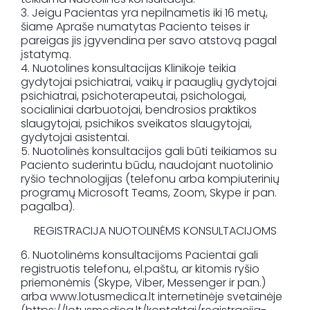
3. Jeigu Pacientas yra nepilnametis iki 16 metų,
šiame Apraše numatytas Paciento teises ir
pareigas jis įgyvendina per savo atstovą pagal
įstatymą.
4. Nuotolines konsultacijas Klinikoje teikia
gydytojai psichiatrai, vaikų ir paauglių gydytojai
psichiatrai, psichoterapeutai, psichologai,
socialiniai darbuotojai, bendrosios praktikos
slaugytojai, psichikos sveikatos slaugytojai,
gydytojai asistentai.
5. Nuotolinės konsultacijos gali būti teikiamos su
Paciento suderintu būdu, naudojant nuotolinio
ryšio technologijas (telefonu arba kompiuterinių
programų Microsoft Teams, Zoom, Skype ir pan.
pagalba).
REGISTRACIJA NUOTOLINĖMS KONSULTACIJOMS
6. Nuotolinėms konsultacijoms Pacientai gali
registruotis telefonu, el.paštu, ar kitomis ryšio
priemonėmis (Skype, Viber, Messenger ir pan.)
arba www.lotusmedica.lt internetinėje svetainėje