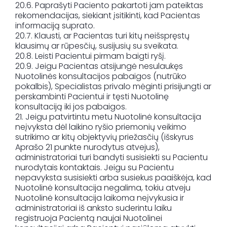
20.6. Paprašyti Paciento pakartoti jam pateiktas
rekomendacijas, siekiant įsitikinti, kad Pacientas
informaciją suprato.
20.7. Klausti, ar Pacientas turi kitų neišspręstų
klausimų ar rūpesčių, susijusių su sveikata.
20.8. Leisti Pacientui pirmam baigti ryšį.
20.9. Jeigu Pacientas atsijungė nesulaukęs
Nuotolinės konsultacijos pabaigos (nutrūko
pokalbis), Specialistas privalo mėginti prisijungti ar
perskambinti Pacientui ir tęsti Nuotolinę
konsultaciją iki jos pabaigos.
21. Jeigu patvirtintu metu Nuotolinė konsultacija
neįvyksta dėl laikino ryšio priemonių veikimo
sutrikimo ar kitų objektyvių priežasčių (išskyrus
Aprašo 21 punkte nurodytus atvejus),
administratoriai turi bandyti susisiekti su Pacientu
nurodytais kontaktais. Jeigu su Pacientu
nepavyksta susisiekti arba susiekus paaiškėja, kad
Nuotolinė konsultacija negalima, tokiu atveju
Nuotolinė konsultacija laikoma neįvykusia ir
administratoriai iš anksto suderintu laiku
registruoja Pacientą naujai Nuotolinei