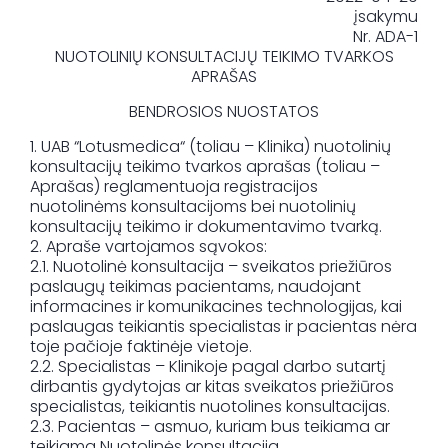
įsakymu
Nr. ADA-1
NUOTOLINIŲ KONSULTACIJŲ TEIKIMO TVARKOS
Registracija
APRAŠAS
BENDROSIOS NUOSTATOS
1. UAB “Lotusmedica“ (toliau – Klinika) nuotolinių
konsultacijų teikimo tvarkos aprašas (toliau –
Aprašas) reglamentuoja registracijos
nuotolinėms konsultacijoms bei nuotolinių
konsultacijų teikimo ir dokumentavimo tvarką.
2. Apraše vartojamos sąvokos:
2.1. Nuotolinė konsultacija – sveikatos priežiūros
paslaugų teikimas pacientams, naudojant
informacines ir komunikacines technologijas, kai
paslaugas teikiantis specialistas ir pacientas nėra
toje pačioje faktinėje vietoje.
2.2. Specialistas – Klinikoje pagal darbo sutartį
dirbantis gydytojas ar kitas sveikatos priežiūros
specialistas, teikiantis nuotolines konsultacijas.
2.3. Pacientas – asmuo, kuriam bus teikiama ar
teikiama Nuotolinės konsultacija.