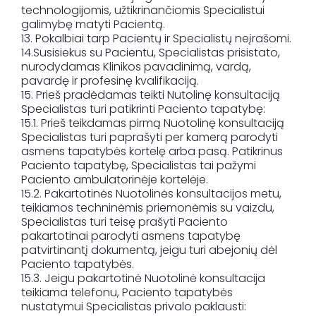
technologijomis, užtikrinančiomis Specialistui
galimybę matyti Pacientą.
13. Pokalbiai tarp Pacientų ir Specialistų neįrašomi.
14.Susisiekus su Pacientu, Specialistas prisistato,
nurodydamas Klinikos pavadinimą, vardą,
pavardę ir profesinę kvalifikaciją.
15. Prieš pradėdamas teikti Nutolinę konsultaciją
Specialistas turi patikrinti Paciento tapatybę:
15.1. Prieš teikdamas pirmą Nuotolinę konsultaciją
Specialistas turi paprašyti per kamerą parodyti
asmens tapatybės kortelę arba pasą. Patikrinus
Paciento tapatybę, Specialistas tai pažymi
Paciento ambulatorinėje kortelėje.
15.2. Pakartotinės Nuotolinės konsultacijos metu,
teikiamos techninėmis priemonėmis su vaizdu,
Specialistas turi teisę prašyti Paciento
pakartotinai parodyti asmens tapatybę
patvirtinantį dokumentą, jeigu turi abejonių dėl
Paciento tapatybės.
15.3. Jeigu pakartotinė Nuotolinė konsultacija
teikiama telefonu, Paciento tapatybės
nustatymui Specialistas privalo paklausti: