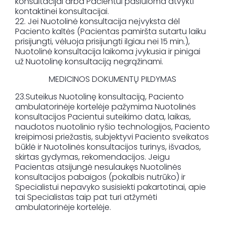
konsultacijai arba Pacientui pasiūloma atvykti
kontaktinei konsultacijai.
22. Jei Nuotolinė konsultacija neįvyksta dėl
Paciento kaltės (Pacientas pamiršta sutartu laiku
prisijungti, vėluoja prisijungti ilgiau nei 15 min.),
Nuotolinė konsultacija laikoma įvykusia ir pinigai
už Nuotolinę konsultaciją negrąžinami.
MEDICINOS DOKUMENTŲ PILDYMAS
23.Suteikus Nuotolinę konsultaciją, Paciento
ambulatorinėje kortelėje pažymima Nuotolinės
konsultacijos Pacientui suteikimo data, laikas,
naudotos nuotolinio ryšio technologijos, Paciento
kreipimosi priežastis, subjektyvi Paciento sveikatos
būklė ir Nuotolinės konsultacijos turinys, išvados,
skirtas gydymas, rekomendacijos. Jeigu
Pacientas atsijungė nesulaukęs Nuotolinės
konsultacijos pabaigos (pokalbis nutrūko) ir
Specialistui nepavyko susisiekti pakartotinai, apie
tai Specialistas taip pat turi atžymėti
ambulatorinėje kortelėje.