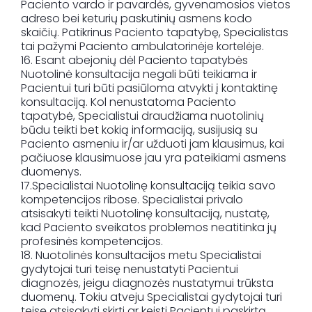
Paciento vardo ir pavardės, gyvenamosios vietos
adreso bei keturių paskutinių asmens kodo
skaičių. Patikrinus Paciento tapatybę, Specialistas
tai pažymi Paciento ambulatorinėje kortelėje.
16. Esant abejonių dėl Paciento tapatybės
Nuotolinė konsultacija negali būti teikiama ir
Pacientui turi būti pasiūloma atvykti į kontaktinę
konsultaciją. Kol nenustatoma Paciento
tapatybė, Specialistui draudžiama nuotolinių
būdu teikti bet kokią informaciją, susijusią su
Paciento asmeniu ir/ar užduoti jam klausimus, kai
pačiuose klausimuose jau yra pateikiami asmens
duomenys.
17.Specialistai Nuotolinę konsultaciją teikia savo
kompetencijos ribose. Specialistai privalo
atsisakyti teikti Nuotolinę konsultaciją, nustatę,
kad Paciento sveikatos problemos neatitinka jų
profesinės kompetencijos.
18. Nuotolinės konsultacijos metu Specialistai
gydytojai turi teisę nenustatyti Pacientui
diagnozės, jeigu diagnozės nustatymui trūksta
duomenų. Tokiu atveju Specialistai gydytojai turi
teisę atsisakyti skirti ar keisti Pacientui paskirtą