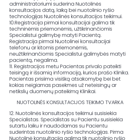
administratoriumi suderina Nuotolinės
konsultacijos datą, laiką bei nuotolinio ryšio
technologijas Nuotolinės konsultacijos teikimui.
10.Registracija pirmai konsultacijai galima tik
techninėmis priemonėmis, užtikrinančiomis
Specialistui galimybę matyti Pacientą.
Registracija pirmai Nuotolinei konsultacijai
telefonu ar kitomis priemonėmis,
neužtikrinančiomis Specialistui galimybės matyti
pacientą, negalima.
11. Registracijos metu Pacientas privalo pateikti
teisingą ir išsamią informaciją, kurios prašo Klinika.
Pacientas prisiima visišką atsakomybę bei bet
kokias neigiamas pasekmes už neteisingų ar
netikslių duomenų pateikimą Klinikai.
NUOTOLINĖS KONSULTACIJOS TEIKIMO TVARKA
12. Nuotolinės konsultacijos teikimui susisiekia
Specialistas. Specialistas su Pacientu susisiekia
sutartu laiku ir naudodamas su Pacientu
suderintas nuotolinio ryšio technologijas. Pirma
Nuotolinė konsultacija galima tik nuotolinio ryšio