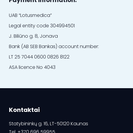
Payment information:
UAB “Lotusmedica”
Legal entity code 304994501
J. Biliūno g. 8, Jonava
Bank (AB SEB Bankas) account number:
LT 25 7044 0600 0826 8122
ASA licence No 4043
Kontaktai
Statybininkų g. 16, LT-50120 Kaunas
Tel.
+370 696 59955