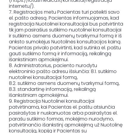
(https://lotusmedica.lt/kontaktai/registracija-
internetu/).
7. Registracijos metu Pacientas turi pateikti savo
el. pašto adresą. Pacientas informuojamas, kad
registracija Nuotolinei konsultacijai bus patvirtinta
tik jam pasirašius sutikimo nuotolinei konsultacijai
ir sutikimo asmens duomenų tvarkymui formą ir iš
anksto sumokėjus Nuotolinės konsultacijos kainą.
Pacientas privalo patvirtinti, kad sutinka el. paštu
gauti sutikimo formą ir informaciją, reikalingą
išankstiniam apmokėjimui.
8. Administratorius, paciento nurodytu
elektroninio pašto adresu išsiunčia: 8.1. sutikimo
nuotolinei konsultacijai formą,
8.2. sutikimo asmens duomenų tvarkymui formą,
8.3. standartinę informaciją, reikalingą
išankstiniam apmokėjimui.
9. Registracija Nuotolinei konsultacijai
patvirtinama, kai Pacientas el. paštu atsiunčia
pasirašytas ir nuskanuotas arba pasirašytas el.
parašu sutikimo formas, mokėjimo nurodymo,
patvirtinančio išankstinį apmokėjimą už Nuotolinę
konsultaciją, kopiją ir Pacientas su