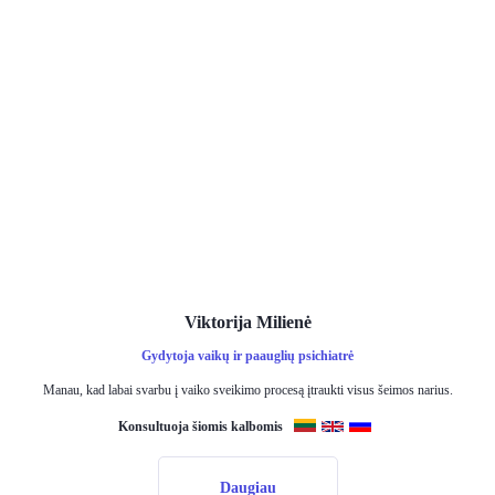
Viktorija Milienė
Gydytoja vaikų ir paauglių psichiatrė
Manau, kad labai svarbu į vaiko sveikimo procesą įtraukti visus šeimos narius.
Konsultuoja šiomis kalbomis
Daugiau