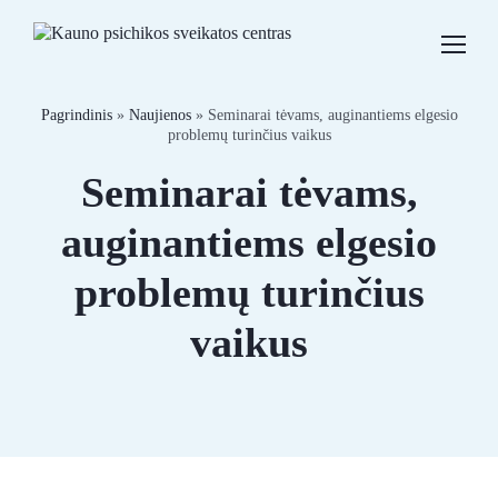
Skip
to
content
Pagrindinis
»
Naujienos
»
Seminarai tėvams, auginantiems elgesio
Specialistai
problemų turinčius vaikus
Seminarai tėvams,
Paslaugos
auginantiems elgesio
Kainos
problemų turinčius
Straipsniai
vaikus
Naujienos
Kontaktai