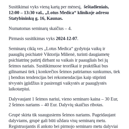
Susitikimai vyks vieną kartą per mėnesį,
šeštadieniais,
12:00 – 13:30 val., „Lotus Medica“ klinikoje adresu
Statybininkų g. 16, Kaunas.
Numatomas seminarų skaičius – 4.
Pirmasis susitikimas vyks
2024-12-07
.
Seminarų ciklą ves „Lotus Medica“ gydytoja vaikų ir
paauglių psichiatrė Viktorija Milienė, turinti daugiametę
psichiatrinę patirtį dirbant su vaikais ir paaugliais bei jų
šeimos nariais. Susitikimuose teoriškai ir praktiškai bus
gilinamasi tiek į konkrečios šeimos patiriamus sunkumus, tiek
į bendras tendencijas bei rekomendacijas kaip stiprinti
tėvystės įgūdžius ir pasirengti vaikystės ar paauglystės
laikotarpiui.
Dalyvaujant 1 šeimos nariui, vieno seminaro kaina – 30 Eur,
2 šeimos nariams – 40 Eur. Dalyvių skaičius ribotas.
Grupė skirta tik suaugusiems šeimos nariams. Pageidaujant
dalyviams, grupė gali būti uždara visų seminarų metu.
Registruojantis iš anksto bei pirmojo seminaro metu dalyviai