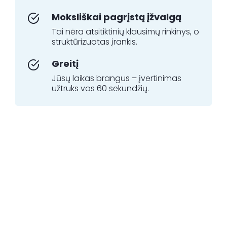
Moksliškai pagrįstą įžvalgą
Tai nėra atsitiktinių klausimų rinkinys, o
struktūrizuotas įrankis.
Greitį
Jūsų laikas brangus – įvertinimas
užtruks vos 60 sekundžių.
Suaugusiųjų aktyvumo ir dėmesio
sutrikimo savižinos skalės
atrankos klausimynas (greitas
ADHD testas)