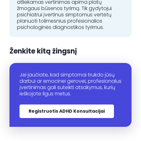
atliekamas vertinimas apima platų
žmogaus būsenos tyrimą. Tik gydytojui
psichiatrui įvertinus simptomus vertėtų
planuoti tolimesnius profesionalios
psichologinės diagnostikos tyrimus.
Ženkite kitą žingsnį
Jei jaučiate, kad simptomai trukdo jūsų
darbui ar emocinei gerovei, profesionalus
įvertinimas gali suteikti atsakymus, kurių
ieškojote ilgus metus.
Registruotis ADHD Konsultacijai