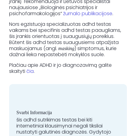
įrankį rekomenduoja ir Lietuvos specialistai
naujausiose „Biologinės psichiatrijos ir
psichofarmakologijos“
žurnalo publikacijose
.
Nors egzistuoja specializuotas adhd testas
vaikams bei specifinis adhd testas paaugliams,
šis įrankis orientuotas į suaugusiųjų poreikius.
Būtent šis adhd testas suaugusiems atpažįsta
maskuojamus (angl.
) simptomus, kurie
masking
dažnai lieka nepastebėti mokyklos suole.
Plačiau apie ADHD ir jo diagnozavimą galite
skaityti
čia
.
Svarbi Informacija
šis adhd sutrikimas testas bei kiti
internetiniai klausimynai negali tiksliai
nustatyti galutinės diagnozės. Gydytojo