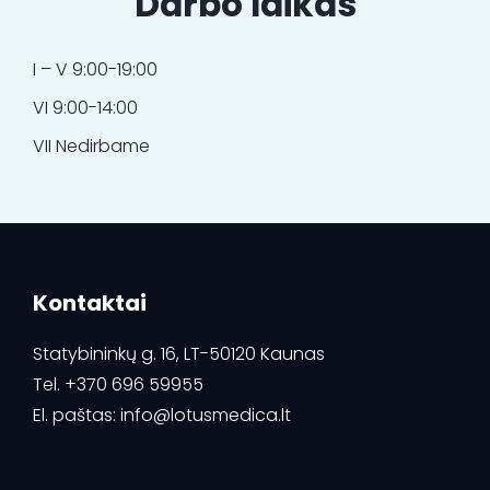
Darbo laikas
I – V 9:00-19:00
VI 9:00-14:00
VII Nedirbame
Kontaktai
Statybininkų g. 16, LT-50120 Kaunas
Tel.
+370 696 59955
El. paštas:
info@lotusmedica.lt