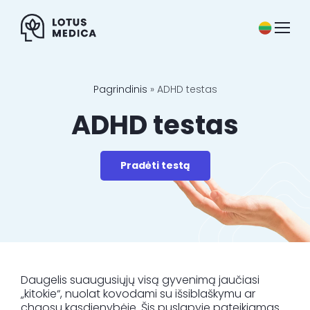
Skip
to
content
Specialistai
Pagrindinis
»
ADHD testas
ADHD testas
Paslaugos
Kainos
Pradėti testą
Straipsniai
Naujienos
Kontaktai
Daugelis suaugusiųjų visą gyvenimą jaučiasi
„kitokie“, nuolat kovodami su išsiblaškymu ar
chaosu kasdienybėje. Šis puslapyje pateikiamas