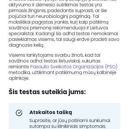
aktyvumo ir dėmesio sutrikimas testas yra
pirmasis žingsnis, padedantis suprasti, ar šie
pojūčiai turi neurobiologinį pagrindą. Tai
Registracija
moksliškai pagrįstas įrankis, kurį kaip patikimą
savižinos priemonę rekomenduoja ir Lietuvos
specialistai. Kadangi šis adhd testas nemokamai
pasiekiamas visiems, tai saugi erdvė pradėti savo
diagnozės kelią.
Visiems lankytojams svarbu žinoti, kad tai
savižinos adhd testas lietuviskai, sukurtas
remiantis
Pasaulio Sveikatos Organizacijos (PSO)
metodika, užtikrinant patikimumą mūsų kalbinėje
aplinkoje.
Šis testas suteikia jums:
Atskaitos tašką
Suprasite, ar jūsų patiriami sunkumai
sutampa su klinikiniais simptomais.