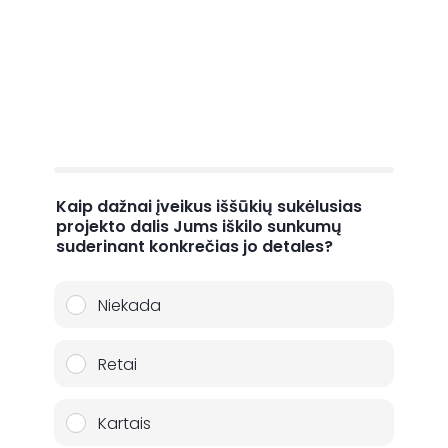
Jūsų laikas brangus – įvertinimas užtruks vos 60
sekundžių.
Nurodykite, kaip dažnai per pastaruosius 6
mėnesius patyrėte nurodytus simptomus.
Kaip dažnai įveikus iššūkių sukėlusias
projekto dalis Jums iškilo sunkumų
suderinant konkrečias jo detales?
Niekada
Retai
Kartais