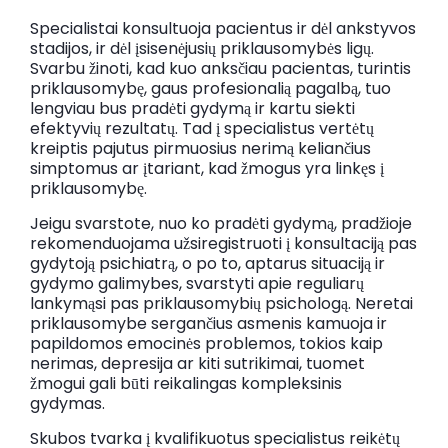
Specialistai konsultuoja pacientus ir dėl ankstyvos
stadijos, ir dėl įsisenėjusių priklausomybės ligų.
Svarbu žinoti, kad kuo anksčiau pacientas, turintis
priklausomybę, gaus profesionalią pagalbą, tuo
lengviau bus pradėti gydymą ir kartu siekti
efektyvių rezultatų. Tad į specialistus vertėtų
kreiptis pajutus pirmuosius nerimą keliančius
simptomus ar įtariant, kad žmogus yra linkęs į
priklausomybę.
Jeigu svarstote, nuo ko pradėti gydymą, pradžioje
rekomenduojama užsiregistruoti į konsultaciją pas
gydytoją psichiatrą, o po to, aptarus situaciją ir
gydymo galimybes, svarstyti apie reguliarų
lankymąsi pas priklausomybių psichologą. Neretai
priklausomybe sergančius asmenis kamuoja ir
papildomos emocinės problemos, tokios kaip
nerimas, depresija ar kiti sutrikimai, tuomet
žmogui gali būti reikalingas kompleksinis
gydymas.
Skubos tvarka į kvalifikuotus specialistus reikėtų