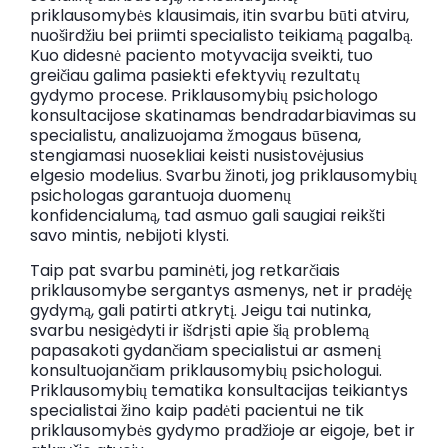
priklausomybės klausimais, itin svarbu būti atviru,
nuoširdžiu bei priimti specialisto teikiamą pagalbą.
Kuo didesnė paciento motyvacija sveikti, tuo
greičiau galima pasiekti efektyvių rezultatų
gydymo procese. Priklausomybių psichologo
konsultacijose skatinamas bendradarbiavimas su
specialistu, analizuojama žmogaus būsena,
stengiamasi nuosekliai keisti nusistovėjusius
elgesio modelius. Svarbu žinoti, jog priklausomybių
psichologas garantuoja duomenų
konfidencialumą, tad asmuo gali saugiai reikšti
savo mintis, nebijoti klysti.
Taip pat svarbu paminėti, jog retkarčiais
priklausomybe sergantys asmenys, net ir pradėję
gydymą, gali patirti atkrytį. Jeigu tai nutinka,
svarbu nesigėdyti ir išdrįsti apie šią problemą
papasakoti gydančiam specialistui ar asmenį
konsultuojančiam priklausomybių psichologui.
Priklausomybių tematika konsultacijas teikiantys
specialistai žino kaip padėti pacientui ne tik
priklausomybės gydymo pradžioje ar eigoje, bet ir