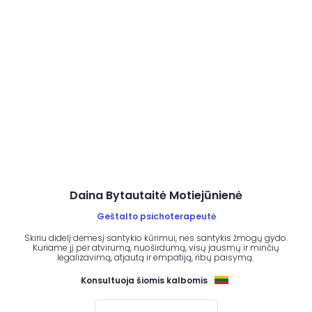
Daina Bytautaitė Motiejūnienė
Geštalto psichoterapeutė
Skiriu didelį dėmesį santykio kūrimui, nes santykis žmogų gydo.
Kuriame jį per atvirumą, nuoširdumą, visų jausmų ir minčių
legalizavimą, atjautą ir empatiją, ribų paisymą.
Konsultuoja šiomis kalbomis