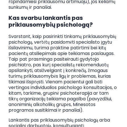
rūpindamiesi priklausomu artimuoju), jos keliamų
sunkumų ir panašiai.
Kas svarbu lankantis pas
priklausomybių psichologą?
Svarstant, kaip pasirinkti tinkamą priklausomybių
psichologą, vertėtų pasidomėti specialisto įgytu
išsilavinimu, turima praktine patirtimi bei kitų
pacientų atsiliepimais apie teikiamas paslaugas.
Taip pat prasminga pasiteirauti gydytojo
psichiatro, pas kurį specialistą rekomenduotų
apsilankyti, atsižvelgiant į konkrečią, žmogaus
turimą priklausomybės ligą ir problemas, kurias
tikimasi išspręsti. Vienam pacientui gali būti
vertingos individualios psichologo konsultacijos, o
kitam, tarkime, grupinė psichoterapija ar tam
tikrų organizacijų teikiama pagalba (pavyzdžiui,
anoniminių alkoholikų grupės, Minesotos
programos susitikimai ir panašiai).
Lankantis pas priklausomybių psichologą arba
socialinį darbuotoją, konsultuojantį