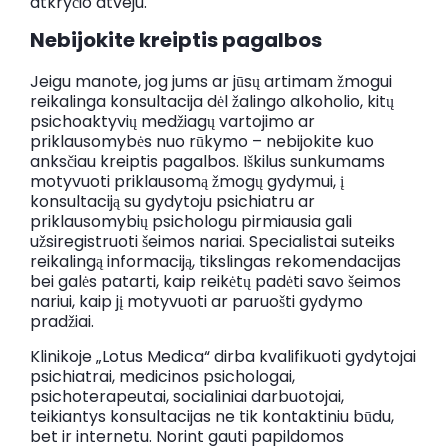
atkryčio atveju.
Nebijokite kreiptis pagalbos
Jeigu manote, jog jums ar jūsų artimam žmogui
reikalinga konsultacija dėl žalingo alkoholio, kitų
psichoaktyvių medžiagų vartojimo ar
priklausomybės nuo rūkymo – nebijokite kuo
anksčiau kreiptis pagalbos. Iškilus sunkumams
motyvuoti priklausomą žmogų gydymui, į
konsultaciją su gydytoju psichiatru ar
priklausomybių psichologu pirmiausia gali
užsiregistruoti šeimos nariai. Specialistai suteiks
reikalingą informaciją, tikslingas rekomendacijas
bei galės patarti, kaip reikėtų padėti savo šeimos
nariui, kaip jį motyvuoti ar paruošti gydymo
pradžiai.
Klinikoje „Lotus Medica“ dirba kvalifikuoti gydytojai
psichiatrai, medicinos psichologai,
psichoterapeutai, socialiniai darbuotojai,
teikiantys konsultacijas ne tik kontaktiniu būdu,
bet ir internetu. Norint gauti papildomos