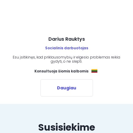
Darius Rauktys
Socialinis darbuotojas
Esu įsitikinęs, kad priklausomybių ir elgesio problemas reikia
gydyti, o ne slėpti.
Konsultuoja šiomis kalbomis
Daugiau
Susisiekime