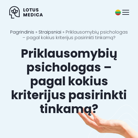
Skip
to
content
Pagrindinis
»
Straipsniai
»
Priklausomybių psichologas
Specialistai
– pagal kokius kriterijus pasirinkti tinkamą?
Priklausomybių
Paslaugos
psichologas –
Kainos
pagal kokius
Straipsniai
kriterijus pasirinkti
Naujienos
tinkamą?
Kontaktai