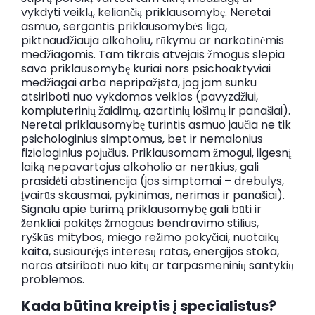
vykdyti veiklą, keliančią priklausomybę. Neretai
asmuo, sergantis priklausomybės liga,
piktnaudžiauja alkoholiu, rūkymu ar narkotinėmis
medžiagomis. Tam tikrais atvejais žmogus slepia
savo priklausomybę kuriai nors psichoaktyviai
medžiagai arba nepripažįsta, jog jam sunku
atsiriboti nuo vykdomos veiklos (pavyzdžiui,
kompiuterinių žaidimų, azartinių lošimų ir panašiai).
Neretai priklausomybę turintis asmuo jaučia ne tik
psichologinius simptomus, bet ir nemalonius
fiziologinius pojūčius. Priklausomam žmogui, ilgesnį
laiką nepavartojus alkoholio ar nerūkius, gali
prasidėti abstinencija (jos simptomai – drebulys,
įvairūs skausmai, pykinimas, nerimas ir panašiai).
Signalu apie turimą priklausomybę gali būti ir
ženkliai pakitęs žmogaus bendravimo stilius,
ryškūs mitybos, miego režimo pokyčiai, nuotaikų
kaita, susiaurėjęs interesų ratas, energijos stoka,
noras atsiriboti nuo kitų ar tarpasmeninių santykių
problemos.
Kada būtina kreiptis į specialistus?