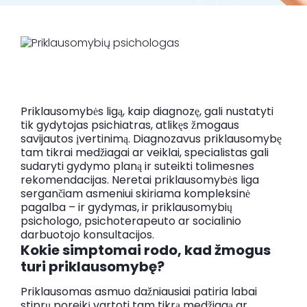
Registracija
Priklausomybės ligą, kaip diagnozę, gali nustatyti
tik gydytojas psichiatras, atlikęs žmogaus
savijautos įvertinimą. Diagnozavus priklausomybę
tam tikrai medžiagai ar veiklai, specialistas gali
sudaryti gydymo planą ir suteikti tolimesnes
rekomendacijas. Neretai priklausomybės liga
sergančiam asmeniui skiriama kompleksinė
pagalba – ir gydymas, ir priklausomybių
psichologo, psichoterapeuto ar socialinio
darbuotojo konsultacijos.
Kokie simptomai rodo, kad žmogus
turi priklausomybę?
Priklausomas asmuo dažniausiai patiria labai
stiprų poreikį vartoti tam tikrą medžiagą ar