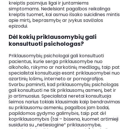
kreiptis paūmėjus ligai ir juntamiems
simptomams. Nedelsiant pagalbos reikalinga
kreiptis tuomet, kai asmuo išsako suicidines mintis
apie mirtį, beprasmybę ar įvykus savižalos
epizodui.
Dėl kokių priklausomybių gali
konsultuoti psichologas?
Priklausomybių psichologai gali konsultuoti
pacientus, kurie serga priklausomybe nuo
alkoholio, rūkymo ar narkotinių medžiagų, taip pat
specialistai konsultuoja esant priklausomybei nuo
azartinių lošimų, interneto ar pornografijos.
Svarbu paminėti, kad priklausomybių psichologas
gali konsultuoti ne tik priklausomą asmenį, bet ir
jo artimuosius. Specialistai neretai konsultuoja
šeimos narius tokiais klausimais kaip bendravimas
su priklausomu asmeniu, pagalbos jam būdai,
papildomos gydymo galimybės, taip pat dėl
kopriklausomybės (tai – būsena, kuomet artimieji
susiduria su „netiesiogine“ priklausomybe,