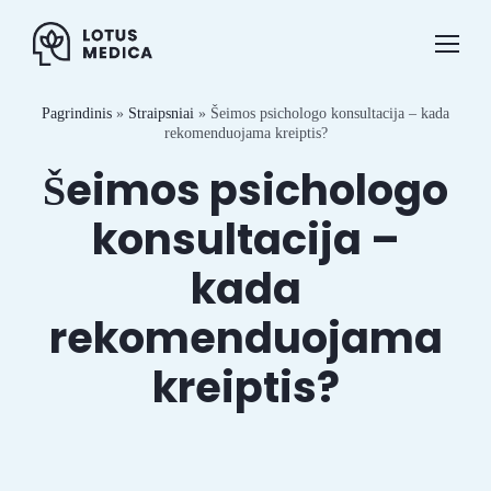
Skip
to
content
Pagrindinis
»
Straipsniai
»
Šeimos psichologo konsultacija – kada
Specialistai
rekomenduojama kreiptis?
Šeimos psichologo
Paslaugos
konsultacija –
Kainos
kada
Straipsniai
rekomenduojama
Naujienos
kreiptis?
Kontaktai