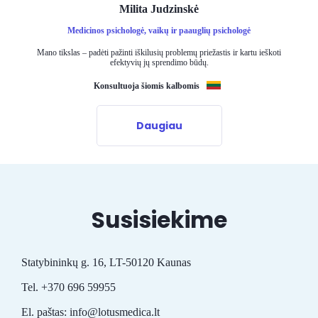
Milita Judzinskė
Medicinos psichologė, vaikų ir paauglių psichologė
Mano tikslas – padėti pažinti iškilusių problemų priežastis ir kartu ieškoti
efektyvių jų sprendimo būdų.
Konsultuoja šiomis kalbomis
Daugiau
Susisiekime
Statybininkų g. 16, LT-50120 Kaunas
Tel. +370 696 59955
El. paštas: info@lotusmedica.lt