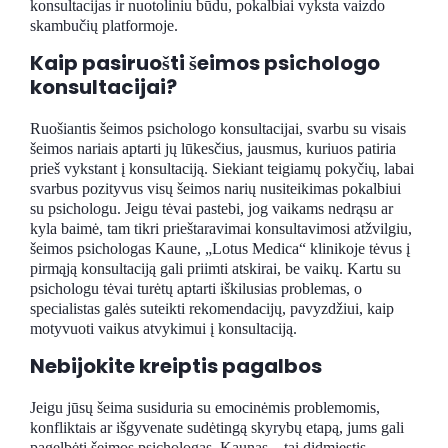
konsultacijas ir nuotoliniu būdu, pokalbiai vyksta vaizdo
skambučių platformoje.
Kaip pasiruošti šeimos psichologo
konsultacijai?
Ruošiantis šeimos psichologo konsultacijai, svarbu su visais
šeimos nariais aptarti jų lūkesčius, jausmus, kuriuos patiria
prieš vykstant į konsultaciją. Siekiant teigiamų pokyčių, labai
svarbus pozityvus visų šeimos narių nusiteikimas pokalbiui
su psichologu. Jeigu tėvai pastebi, jog vaikams nedrąsu ar
kyla baimė, tam tikri prieštaravimai konsultavimosi atžvilgiu,
šeimos psichologas Kaune, „Lotus Medica“ klinikoje tėvus į
pirmąją konsultaciją gali priimti atskirai, be vaikų. Kartu su
psichologu tėvai turėtų aptarti iškilusias problemas, o
specialistas galės suteikti rekomendacijų, pavyzdžiui, kaip
motyvuoti vaikus atvykimui į konsultaciją.
Nebijokite kreiptis pagalbos
Jeigu jūsų šeima susiduria su emocinėmis problemomis,
konfliktais ar išgyvenate sudėtingą skyrybų etapą, jums gali
pagelbėti šeimos psichologas. Kaunas – tai didmiestis,