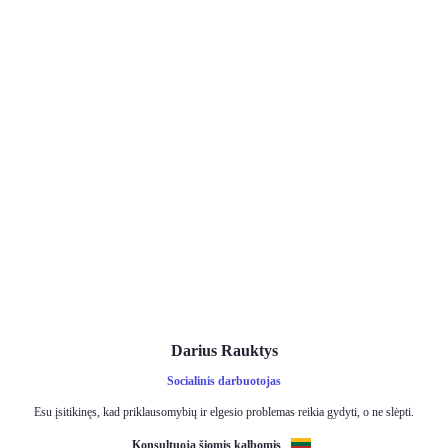
Darius Rauktys
Socialinis darbuotojas
Esu įsitikinęs, kad priklausomybių ir elgesio problemas reikia gydyti, o ne slėpti.
Konsultuoja šiomis kalbomis