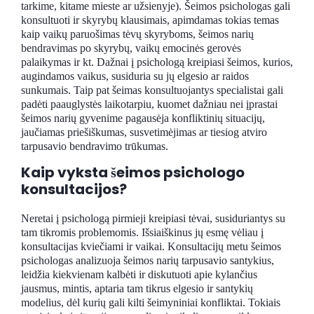
tarkime, kitame mieste ar užsienyje). Šeimos psichologas gali
konsultuoti ir skyrybų klausimais, apimdamas tokias temas
kaip vaikų paruošimas tėvų skyryboms, šeimos narių
bendravimas po skyrybų, vaikų emocinės gerovės
palaikymas ir kt. Dažnai į psichologą kreipiasi šeimos, kurios,
augindamos vaikus, susiduria su jų elgesio ar raidos
sunkumais. Taip pat šeimas konsultuojantys specialistai gali
padėti paauglystės laikotarpiu, kuomet dažniau nei įprastai
šeimos narių gyvenime pagausėja konfliktinių situacijų,
jaučiamas priešiškumas, susvetimėjimas ar tiesiog atviro
tarpusavio bendravimo trūkumas.
Kaip vyksta šeimos psichologo
konsultacijos?
Neretai į psichologą pirmieji kreipiasi tėvai, susiduriantys su
tam tikromis problemomis. Išsiaiškinus jų esmę vėliau į
konsultacijas kviečiami ir vaikai. Konsultacijų metu šeimos
psichologas analizuoja šeimos narių tarpusavio santykius,
leidžia kiekvienam kalbėti ir diskutuoti apie kylančius
jausmus, mintis, aptaria tam tikrus elgesio ir santykių
modelius, dėl kurių gali kilti šeimyniniai konfliktai. Tokiais