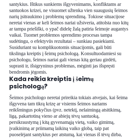
santykius. Ištikus sunkiems išgyvenimams, konfliktams ar
santuokos krizei, ne visuomet užtenka vien suaugusių šeimos
narių įsitraukimo į problemų sprendimą. Tokiose situacijose
neretai vienas ar keli šeimos nariai užsiveria, atitolsta nuo kitų
ar tampa priešiški, o ypač didelę žalą patiria šeimoje augantys
vaikai. Tuomet problemos sprendimo procesas tampa
sudėtingu, o efektyvūs rezultatai – sunkiau pasiekiami.
Susiduriant su komplikuotomis situacijomis, gali būti
tikslinga kreiptis į šeimų psichologą. Konsultuodamiesi su
psichologu, šeimos nariai gali vienas kitą geriau girdėti,
suprasti ir, išsigryninus problemas, mėginti jas išspręsti
bendromis jėgomis.
Kada reikia kreiptis į šeimų
psichologą?
Šeimos psichologo neretai prireikia tokiais atvejais, kai šeima
išgyvena tam tikrą krizę ar visiems šeimos nariams
reikšmingus pokyčius (pvz. netektį, nelaimingą atsitikimą,
ligą, pakartotiną vieno ar abiejų tėvų santuoką,
persikraustymą į kitą gyvenamąją vietą, vaiko gimimą,
įvaikinimą ar priimamą laikiną vaiko globą, taip pat
puoselėjant santykius per atstumą, kai vienas iš tėvų dirba,