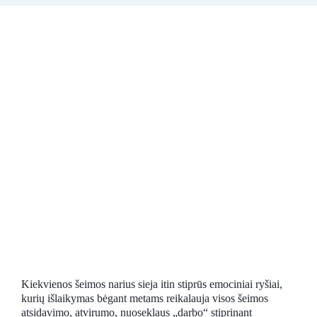
Registracija
Kiekvienos šeimos narius sieja itin stiprūs emociniai ryšiai,
kurių išlaikymas bėgant metams reikalauja visos šeimos
atsidavimo, atvirumo, nuoseklaus „darbo“ stiprinant