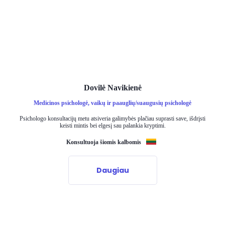
Dovilė Navikienė
Medicinos psichologė, vaikų ir paauglių/suaugusių psichologė
Psichologo konsultacijų metu atsiveria galimybės plačiau suprasti save, išdrįsti
keisti mintis bei elgesį sau palankia kryptimi.
Konsultuoja šiomis kalbomis
Daugiau