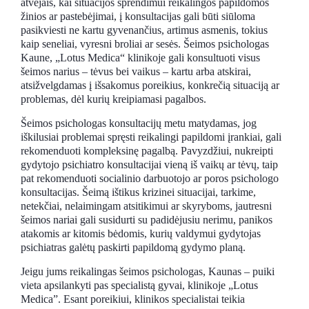
atvejais, kai situacijos sprendimui reikalingos papildomos
žinios ar pastebėjimai, į konsultacijas gali būti siūloma
pasikviesti ne kartu gyvenančius, artimus asmenis, tokius
kaip seneliai, vyresni broliai ar sesės. Šeimos psichologas
Kaune, „Lotus Medica“ klinikoje gali konsultuoti visus
šeimos narius – tėvus bei vaikus – kartu arba atskirai,
atsižvelgdamas į išsakomus poreikius, konkrečią situaciją ar
problemas, dėl kurių kreipiamasi pagalbos.
Šeimos psichologas konsultacijų metu matydamas, jog
iškilusiai problemai spręsti reikalingi papildomi įrankiai, gali
rekomenduoti kompleksinę pagalbą. Pavyzdžiui, nukreipti
gydytojo psichiatro konsultacijai vieną iš vaikų ar tėvų, taip
pat rekomenduoti socialinio darbuotojo ar poros psichologo
konsultacijas. Šeimą ištikus krizinei situacijai, tarkime,
netekčiai, nelaimingam atsitikimui ar skyryboms, jautresni
šeimos nariai gali susidurti su padidėjusiu nerimu, panikos
atakomis ar kitomis bėdomis, kurių valdymui gydytojas
psichiatras galėtų paskirti papildomą gydymo planą.
Jeigu jums reikalingas šeimos psichologas, Kaunas – puiki
vieta apsilankyti pas specialistą gyvai, klinikoje „Lotus
Medica”. Esant poreikiui, klinikos specialistai teikia